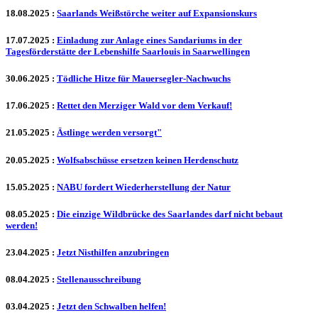
18.08.2025
:
Saarlands Weißstörche weiter auf Expansionskurs
17.07.2025
:
Einladung zur Anlage eines Sandariums in der
Tagesförderstätte der Lebenshilfe Saarlouis in Saarwellingen
30.06.2025
:
Tödliche Hitze für Mauersegler-Nachwuchs
17.06.2025
:
Rettet den Merziger Wald vor dem Verkauf!
21.05.2025
:
Ästlinge werden versorgt"
20.05.2025
:
Wolfsabschüsse ersetzen keinen Herdenschutz
15.05.2025
:
NABU fordert Wiederherstellung der Natur
08.05.2025
:
Die einzige Wildbrücke des Saarlandes darf nicht bebaut
werden!
23.04.2025
:
Jetzt Nisthilfen anzubringen
08.04.2025
:
Stellenausschreibung
03.04.2025
:
Jetzt den Schwalben helfen!