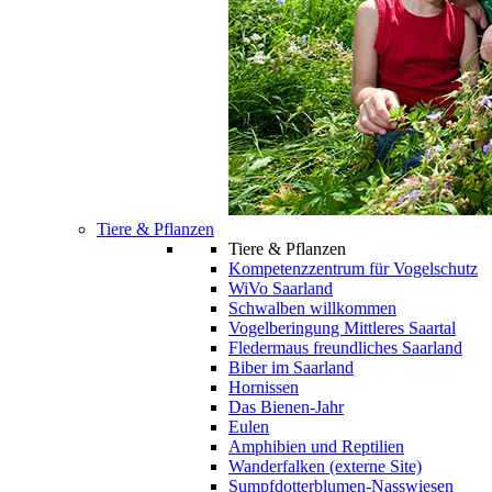
Tiere & Pflanzen
Tiere & Pflanzen
Kompetenzzentrum für Vogelschutz
WiVo Saarland
Schwalben willkommen
Vogelberingung Mittleres Saartal
Fledermaus freundliches Saarland
Biber im Saarland
Hornissen
Das Bienen-Jahr
Eulen
Amphibien und Reptilien
Wanderfalken (externe Site)
Sumpfdotterblumen-Nasswiesen