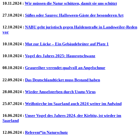
10.11.2024
:
Wir müssen die Natur schützen, damit sie uns schützt
27.10.2024
:
Süßes oder Saures: Halloween-Gäste der besonderen Art
12.10.2024
:
NABU geht juristisch gegen Haldenstraße in Landsweiler-Reden
vor
10.10.2024
:
Mut zur Lücke – Ein Gebäudebrüter auf Platz 1
10.10.2024
:
Vogel des Jahres 2025: Hausrotschwanz
08.10.2024
:
Graureiher verendet qualvoll an Angelschnur
22.09.2024
:
Das Deutschlandticket muss Bestand haben
28.08.2024
:
Wieder Amselsterben durch Usutu-Virus
25.07.2024
:
Weißstörche im Saarland auch 2024 weiter im Aufwind
16.06.2024
:
Unser Vogel des Jahres 2024, der Kiebitz, ist wieder im
Saarland
12.06.2024
:
Referent*in Naturschutz