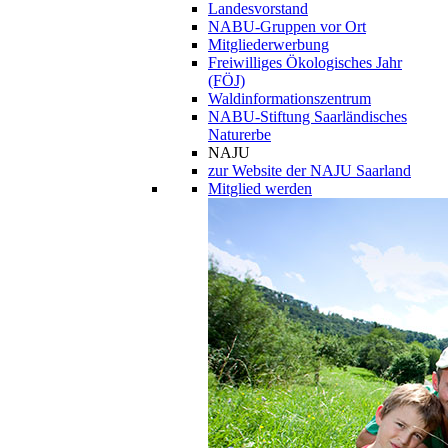
Landesvorstand
NABU-Gruppen vor Ort
Mitgliederwerbung
Freiwilliges Ökologisches Jahr
(FÖJ)
Waldinformationszentrum
NABU-Stiftung Saarländisches
Naturerbe
NAJU
zur Website der NAJU Saarland
Mitglied werden