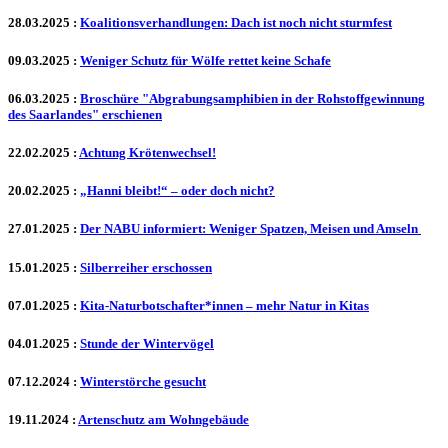
28.03.2025
:
Koalitionsverhandlungen: Dach ist noch nicht sturmfest
09.03.2025
:
Weniger Schutz für Wölfe rettet keine Schafe
06.03.2025
:
Broschüre "Abgrabungsamphibien in der Rohstoffgewinnung
des Saarlandes" erschienen
22.02.2025
:
Achtung Krötenwechsel!
20.02.2025
:
„Hanni bleibt!“ – oder doch nicht?
27.01.2025
:
Der NABU informiert: Weniger Spatzen, Meisen und Amseln
15.01.2025
:
Silberreiher erschossen
07.01.2025
:
Kita-Naturbotschafter*innen – mehr Natur in Kitas
04.01.2025
:
Stunde der Wintervögel
07.12.2024
:
Winterstörche gesucht
19.11.2024
:
Artenschutz am Wohngebäude