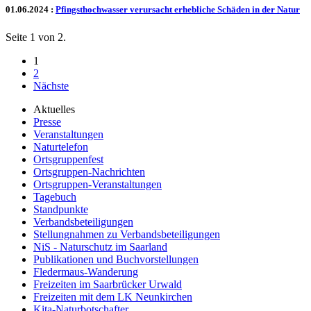
01.06.2024
:
Pfingsthochwasser verursacht erhebliche Schäden in der Natur
Seite 1 von 2.
1
2
Nächste
Aktuelles
Presse
Veranstaltungen
Naturtelefon
Ortsgruppenfest
Ortsgruppen-Nachrichten
Ortsgruppen-Veranstaltungen
Tagebuch
Standpunkte
Verbandsbeteiligungen
Stellungnahmen zu Verbandsbeteiligungen
NiS - Naturschutz im Saarland
Publikationen und Buchvorstellungen
Fledermaus-Wanderung
Freizeiten im Saarbrücker Urwald
Freizeiten mit dem LK Neunkirchen
Kita-Naturbotschafter