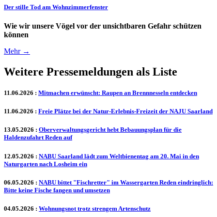
Der stille Tod am Wohnzimmerfenster
Wie wir unsere Vögel vor der unsichtbaren Gefahr schützen
können
Mehr →
Weitere Pressemeldungen als Liste
11.06.2026
:
Mitmachen erwünscht: Raupen an Brennnesseln entdecken
11.06.2026
:
Freie Plätze bei der Natur-Erlebnis-Freizeit der NAJU Saarland
13.05.2026
:
Oberverwaltungsgericht hebt Bebauungsplan für die
Haldenzufahrt Reden auf
12.05.2026
:
NABU Saarland lädt zum Weltbienentag am 20. Mai in den
Naturgarten nach Losheim ein
06.05.2026
:
NABU bittet "Fischretter" im Wassergarten Reden eindringlich:
Bitte keine Fische fangen und umsetzen
04.05.2026
:
Wohnungsnot trotz strengem Artenschutz