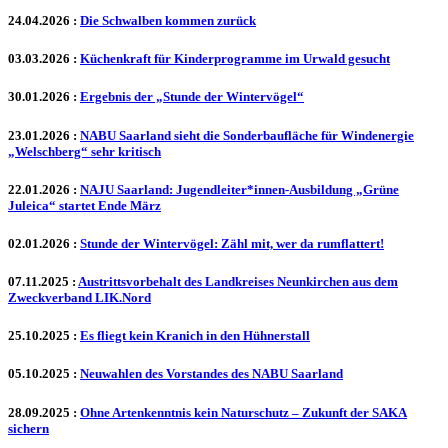
24.04.2026
:
Die Schwalben kommen zurück
03.03.2026
:
Küchenkraft für Kinderprogramme im Urwald gesucht
30.01.2026
:
Ergebnis der „Stunde der Wintervögel“
23.01.2026
:
NABU Saarland sieht die Sonderbaufläche für Windenergie
„Welschberg“ sehr kritisch
22.01.2026
:
NAJU Saarland: Jugendleiter*innen-Ausbildung „Grüne
Juleica“ startet Ende März
02.01.2026
:
Stunde der Wintervögel: Zähl mit, wer da rumflattert!
07.11.2025
:
Austrittsvorbehalt des Landkreises Neunkirchen aus dem
Zweckverband LIK.Nord
25.10.2025
:
Es fliegt kein Kranich in den Hühnerstall
05.10.2025
:
Neuwahlen des Vorstandes des NABU Saarland
28.09.2025
:
Ohne Artenkenntnis kein Naturschutz – Zukunft der SAKA
sichern