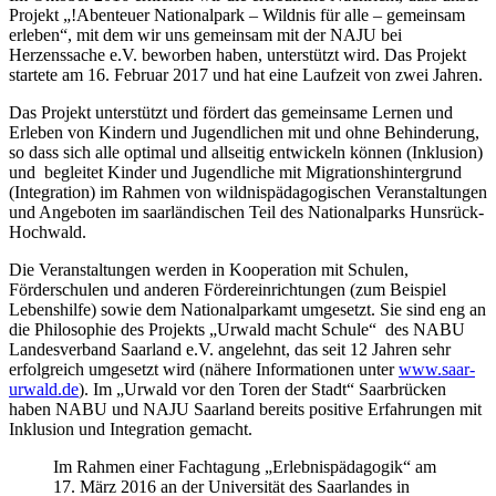
Projekt „!Abenteuer Nationalpark – Wildnis für alle – gemeinsam
erleben“, mit dem wir uns gemeinsam mit der NAJU bei
Herzenssache e.V. beworben haben, unterstützt wird. Das Projekt
startete am 16. Februar 2017 und hat eine Laufzeit von zwei Jahren.
Das Projekt unterstützt und fördert das gemeinsame Lernen und
Erleben von Kindern und Jugendlichen mit und ohne Behinderung,
so dass sich alle optimal und allseitig entwickeln können (Inklusion)
und begleitet Kinder und Jugendliche mit Migrationshintergrund
(Integration) im Rahmen von wildnispädagogischen Veranstaltungen
und Angeboten im saarländischen Teil des Nationalparks Hunsrück-
Hochwald.
Die Veranstaltungen werden in Kooperation mit Schulen,
Förderschulen und anderen Fördereinrichtungen (zum Beispiel
Lebenshilfe) sowie dem Nationalparkamt umgesetzt. Sie sind eng an
die Philosophie des Projekts „Urwald macht Schule“ des NABU
Landesverband Saarland e.V. angelehnt, das seit 12 Jahren sehr
erfolgreich umgesetzt wird (nähere Informationen unter
www.saar-
urwald.de
). Im „Urwald vor den Toren der Stadt“ Saarbrücken
haben NABU und NAJU Saarland bereits positive Erfahrungen mit
Inklusion und Integration gemacht.
Im Rahmen einer Fachtagung „Erlebnispädagogik“ am
17. März 2016 an der Universität des Saarlandes in