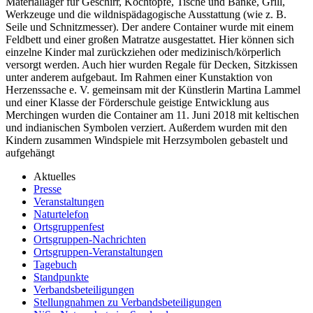
Materiallager für Geschirr, Kochtöpfe, Tische und Bänke, Grill,
Werkzeuge und die wildnispädagogische Ausstattung (wie z. B.
Seile und Schnitzmesser). Der andere Container wurde mit einem
Feldbett und einer großen Matratze ausgestattet. Hier können sich
einzelne Kinder mal zurückziehen oder medizinisch/körperlich
versorgt werden. Auch hier wurden Regale für Decken, Sitzkissen
unter anderem aufgebaut. Im Rahmen einer Kunstaktion von
Herzenssache e. V. gemeinsam mit der Künstlerin Martina Lammel
und einer Klasse der Förderschule geistige Entwicklung aus
Merchingen wurden die Container am 11. Juni 2018 mit keltischen
und indianischen Symbolen verziert. Außerdem wurden mit den
Kindern zusammen Windspiele mit Herzsymbolen gebastelt und
aufgehängt
Aktuelles
Presse
Veranstaltungen
Naturtelefon
Ortsgruppenfest
Ortsgruppen-Nachrichten
Ortsgruppen-Veranstaltungen
Tagebuch
Standpunkte
Verbandsbeteiligungen
Stellungnahmen zu Verbandsbeteiligungen