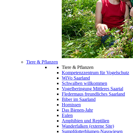
Tiere & Pflanzen
Tiere & Pflanzen
Kompetenzzentrum für Vogelschutz
WiVo Saarland
Schwalben willkommen
Vogelberingung Mittleres Saartal
Fledermaus freundliches Saarland
Biber im Saarland
Hornissen
Das Bienen-Jahr
Eulen
Amphibien und Reptilien
Wanderfalken (externe Site)
Sumpfdotterblumen-Nasswiesen