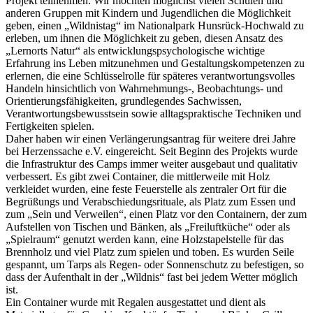
Projekt teilnehmen. Wir möchten möglichst vielen Schulen und
anderen Gruppen mit Kindern und Jugendlichen die Möglichkeit
geben, einen „Wildnistag“ im Nationalpark Hunsrück-Hochwald zu
erleben, um ihnen die Möglichkeit zu geben, diesen Ansatz des
„Lernorts Natur“ als entwicklungspsychologische wichtige
Erfahrung ins Leben mitzunehmen und Gestaltungskompetenzen zu
erlernen, die eine Schlüsselrolle für späteres verantwortungsvolles
Handeln hinsichtlich von Wahrnehmungs-, Beobachtungs- und
Orientierungsfähigkeiten, grundlegendes Sachwissen,
Verantwortungsbewusstsein sowie alltagspraktische Techniken und
Fertigkeiten spielen.
Daher haben wir einen Verlängerungsantrag für weitere drei Jahre
bei Herzenssache e.V. eingereicht. Seit Beginn des Projekts wurde
die Infrastruktur des Camps immer weiter ausgebaut und qualitativ
verbessert. Es gibt zwei Container, die mittlerweile mit Holz
verkleidet wurden, eine feste Feuerstelle als zentraler Ort für die
Begrüßungs und Verabschiedungsrituale, als Platz zum Essen und
zum „Sein und Verweilen“, einen Platz vor den Containern, der zum
Aufstellen von Tischen und Bänken, als „Freiluftküche“ oder als
„Spielraum“ genutzt werden kann, eine Holzstapelstelle für das
Brennholz und viel Platz zum spielen und toben. Es wurden Seile
gespannt, um Tarps als Regen- oder Sonnenschutz zu befestigen, so
dass der Aufenthalt in der „Wildnis“ fast bei jedem Wetter möglich
ist.
Ein Container wurde mit Regalen ausgestattet und dient als