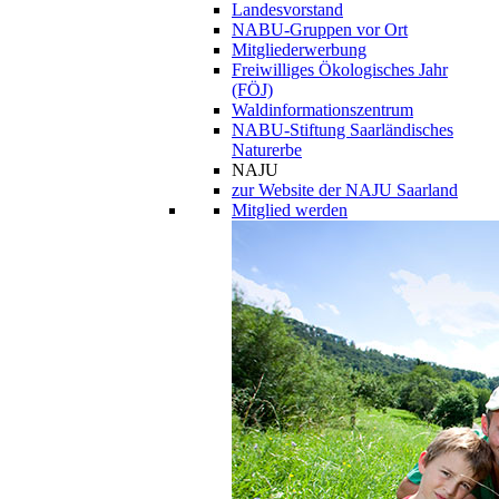
Landesvorstand
NABU-Gruppen vor Ort
Mitgliederwerbung
Freiwilliges Ökologisches Jahr
(FÖJ)
Waldinformationszentrum
NABU-Stiftung Saarländisches
Naturerbe
NAJU
zur Website der NAJU Saarland
Mitglied werden