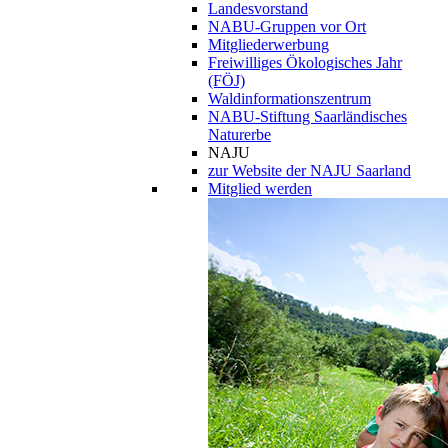
Landesvorstand
NABU-Gruppen vor Ort
Mitgliederwerbung
Freiwilliges Ökologisches Jahr
(FÖJ)
Waldinformationszentrum
NABU-Stiftung Saarländisches
Naturerbe
NAJU
zur Website der NAJU Saarland
Mitglied werden