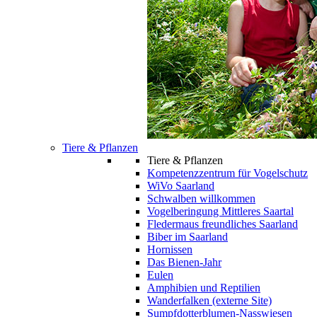
Tiere & Pflanzen
Tiere & Pflanzen
Kompetenzzentrum für Vogelschutz
WiVo Saarland
Schwalben willkommen
Vogelberingung Mittleres Saartal
Fledermaus freundliches Saarland
Biber im Saarland
Hornissen
Das Bienen-Jahr
Eulen
Amphibien und Reptilien
Wanderfalken (externe Site)
Sumpfdotterblumen-Nasswiesen