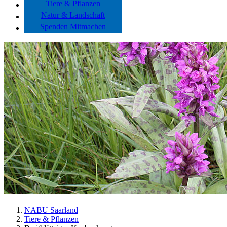
Tiere & Pflanzen
Natur & Landschaft
Spenden Mitmachen
NABU Saarland
Tiere & Pflanzen