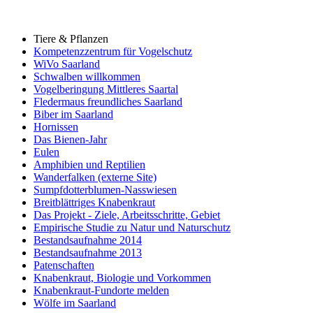
Tiere & Pflanzen
Kompetenzzentrum für Vogelschutz
WiVo Saarland
Schwalben willkommen
Vogelberingung Mittleres Saartal
Fledermaus freundliches Saarland
Biber im Saarland
Hornissen
Das Bienen-Jahr
Eulen
Amphibien und Reptilien
Wanderfalken (externe Site)
Sumpfdotterblumen-Nasswiesen
Breitblättriges Knabenkraut
Das Projekt - Ziele, Arbeitsschritte, Gebiet
Empirische Studie zu Natur und Naturschutz
Bestandsaufnahme 2014
Bestandsaufnahme 2013
Patenschaften
Knabenkraut, Biologie und Vorkommen
Knabenkraut-Fundorte melden
Wölfe im Saarland