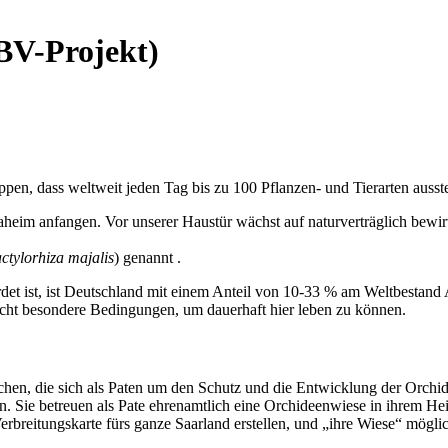
BV-Projekt)
pen, dass weltweit jeden Tag bis zu 100 Pflanzen- und Tierarten ausst
daheim anfangen. Vor unserer Haustür wächst auf naturverträglich bewir
ctylorhiza majalis
) genannt .
hrdet ist, ist Deutschland mit einem Anteil von 10-33 % am Weltbestand
aucht besondere Bedingungen, um dauerhaft hier leben zu können.
n, die sich als Paten um den Schutz und die Entwicklung der Orchi
n. Sie betreuen als Pate ehrenamtlich eine Orchideenwiese in ihrem H
breitungskarte fürs ganze Saarland erstellen, und „ihre Wiese“ möglic