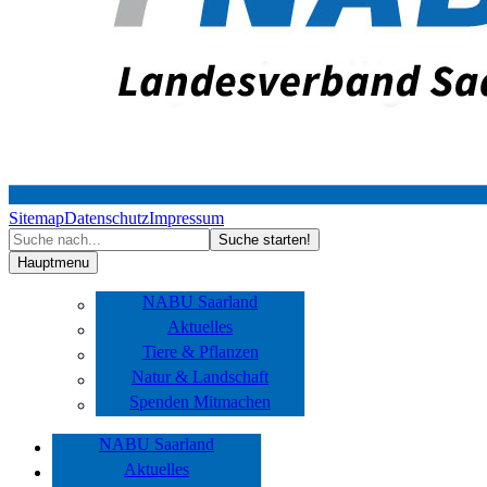
Sitemap
Datenschutz
Impressum
Hauptmenu
NABU Saarland
Aktuelles
Tiere & Pflanzen
Natur & Landschaft
Spenden Mitmachen
NABU Saarland
Aktuelles