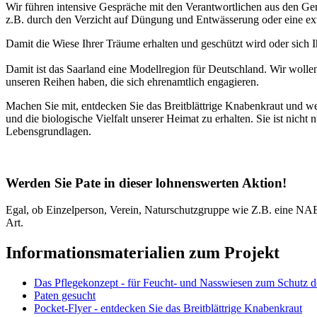
Wir führen intensive Gespräche mit den Verantwortlichen aus den Ge
z.B. durch den Verzicht auf Düngung und Entwässerung oder eine exte
Damit die Wiese Ihrer Träume erhalten und geschützt wird oder sich
Damit ist das Saarland eine Modellregion für Deutschland. Wir wollen
unseren Reihen haben, die sich ehrenamtlich engagieren.
Machen Sie mit, entdecken Sie das Breitblättrige Knabenkraut und w
und die biologische Vielfalt unserer Heimat zu erhalten. Sie ist nic
Lebensgrundlagen.
Werden Sie Pate in dieser lohnenswerten Aktion!
Egal, ob Einzelperson, Verein, Naturschutzgruppe wie Z.B. eine NAB
Art.
Informationsmaterialien zum Projekt
Das Pflegekonzept - für Feucht- und Nasswiesen zum Schutz de
Paten gesucht
Pocket-Flyer - entdecken Sie das Breitblättrige Knabenkraut