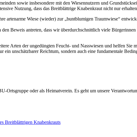
meinden sowie insbesondere mit den Wiesennutzern und Grundstückseig
nsive Nutzung, dass das Breitblättrige Knabenkraut nicht nur erhalten
 Ihre artenarme Wiese (wieder) zur „buntblumigen Traumwiese“ entwick
 den Beweis antreten, dass wir überdurchschnittlich viele Bürgerinnen 
eitere Arten der ungedüngten Feucht- und Nasswiesen und helfen Sie m
ht nur ein unschätzbarer Reichtum, sondern auch eine fundamentale Bedin
U-Ortsgruppe oder als Heimatverein. Es geht um unsere Verantwortung 
s Breitblättrigen Knabenkrauts