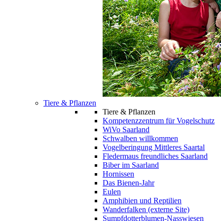
Tiere & Pflanzen
Tiere & Pflanzen
Kompetenzzentrum für Vogelschutz
WiVo Saarland
Schwalben willkommen
Vogelberingung Mittleres Saartal
Fledermaus freundliches Saarland
Biber im Saarland
Hornissen
Das Bienen-Jahr
Eulen
Amphibien und Reptilien
Wanderfalken (externe Site)
Sumpfdotterblumen-Nasswiesen