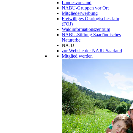
Landesvorstand
NABU-Gruppen vor Ort
Mitgliederwerbung
Freiwilliges Ökologisches Jahr
(FÖJ)
Waldinformationszentrum
NABU-Stiftung Saarländisches
Naturerbe
NAJU
zur Website der NAJU Saarland
Mitglied werden