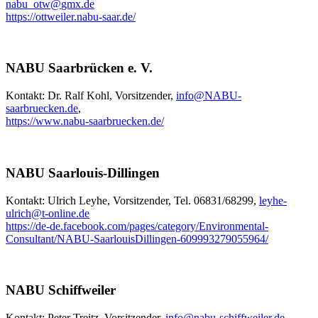
nabu_otw
@
gmx.de
https://ottweiler.nabu-saar.de/
NABU Saarbrücken e. V.
Kontakt: Dr. Ralf Kohl, Vorsitzender,
info
@
NABU-
saarbruecken.de
,
https://www.nabu-saarbruecken.de/
NABU Saarlouis-Dillingen
Kontakt: Ulrich Leyhe, Vorsitzender, Tel. 06831/68299,
leyhe-
ulrich
@
t-online.de
https://de-de.facebook.com/pages/category/Environmental-
Consultant/NABU-SaarlouisDillingen-609993279055964/
NABU Schiffweiler
Kontakt: Peter Treitz, Vorsitzender,
info
@
nabu-schiffweiler.de