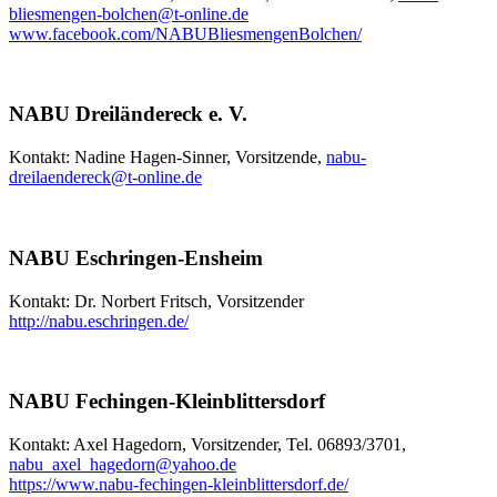
bliesmengen-bolchen
@
t-online.de
www.facebook.com/NABUBliesmengenBolchen/
NABU Dreiländereck e. V.
Kontakt: Nadine Hagen-Sinner, Vorsitzende,
nabu-
dreilaendereck
@
t-online.de
NABU Eschringen-Ensheim
Kontakt: Dr. Norbert Fritsch, Vorsitzender
http://nabu.eschringen.de/
NABU Fechingen-Kleinblittersdorf
Kontakt: Axel Hagedorn, Vorsitzender, Tel. 06893/3701,
nabu_axel_hagedorn
@
yahoo.de
https://www.nabu-fechingen-kleinblittersdorf.de/