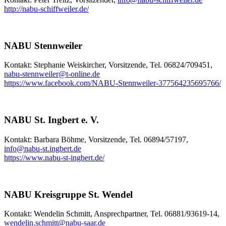
http://nabu-schiffweiler.de/
NABU Stennweiler
Kontakt: Stephanie Weiskircher, Vorsitzende, Tel. 06824/709451,
nabu-stennweiler
@
t-online.de
https://www.facebook.com/NABU-Stennweiler-377564235695766/
NABU St. Ingbert e. V.
Kontakt: Barbara Böhme, Vorsitzende, Tel. 06894/57197,
info
@
nabu-st.ingbert.de
https://www.nabu-st-ingbert.de/
NABU Kreisgruppe St. Wendel
Kontakt: Wendelin Schmitt, Ansprechpartner, Tel. 06881/93619-14,
wendelin.schmitt
@
nabu-saar.de