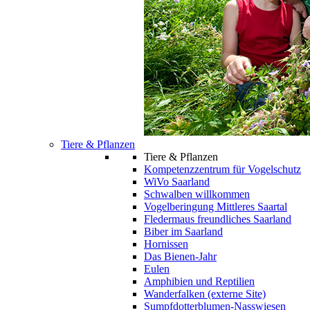
Tiere & Pflanzen
Tiere & Pflanzen
Kompetenzzentrum für Vogelschutz
WiVo Saarland
Schwalben willkommen
Vogelberingung Mittleres Saartal
Fledermaus freundliches Saarland
Biber im Saarland
Hornissen
Das Bienen-Jahr
Eulen
Amphibien und Reptilien
Wanderfalken (externe Site)
Sumpfdotterblumen-Nasswiesen