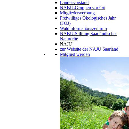
Landesvorstand
NABU-Gruppen vor Ort
Mitgliederwerbung
Freiwilliges Ökologisches Jahr
(FÖJ)
Waldinformationszentrum
NABU-Stiftung Saarländisches
Naturerbe
NAJU
zur Website der NAJU Saarland
Mitglied werden