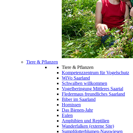
Tiere & Pflanzen
Tiere & Pflanzen
Kompetenzzentrum für Vogelschutz
WiVo Saarland
Schwalben willkommen
Vogelberingung Mittleres Saartal
Fledermaus freundliches Saarland
Biber im Saarland
Hornissen
Das Bienen-Jahr
Eulen
Amphibien und Reptilien
Wanderfalken (externe Site)
Sumpfdotterblumen-Nasswiesen