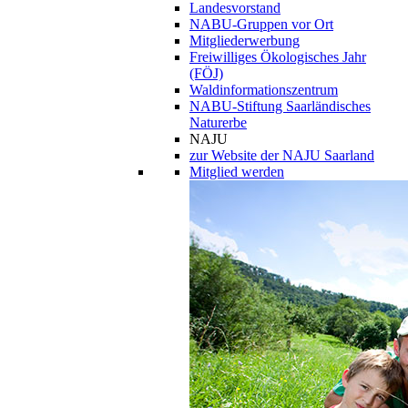
Landesvorstand
NABU-Gruppen vor Ort
Mitgliederwerbung
Freiwilliges Ökologisches Jahr
(FÖJ)
Waldinformationszentrum
NABU-Stiftung Saarländisches
Naturerbe
NAJU
zur Website der NAJU Saarland
Mitglied werden