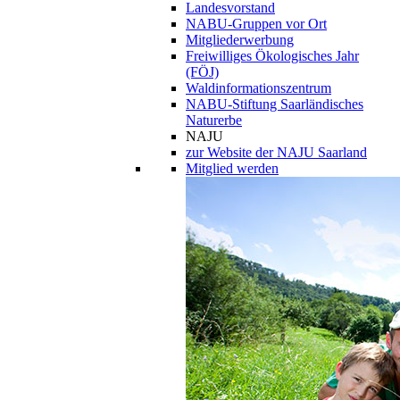
Landesvorstand
NABU-Gruppen vor Ort
Mitgliederwerbung
Freiwilliges Ökologisches Jahr
(FÖJ)
Waldinformationszentrum
NABU-Stiftung Saarländisches
Naturerbe
NAJU
zur Website der NAJU Saarland
Mitglied werden