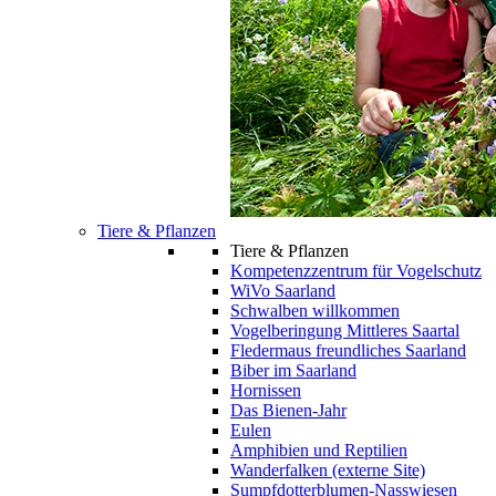
Tiere & Pflanzen
Tiere & Pflanzen
Kompetenzzentrum für Vogelschutz
WiVo Saarland
Schwalben willkommen
Vogelberingung Mittleres Saartal
Fledermaus freundliches Saarland
Biber im Saarland
Hornissen
Das Bienen-Jahr
Eulen
Amphibien und Reptilien
Wanderfalken (externe Site)
Sumpfdotterblumen-Nasswiesen