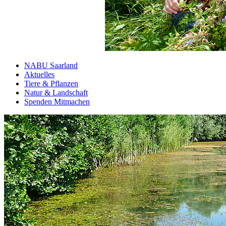
NABU Saarland
Aktuelles
Tiere & Pflanzen
Natur & Landschaft
Spenden Mitmachen