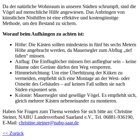
Da der natürliche Wohnraum in unseren Städten schrumpft, sind die
Vögel auf menschliche Hilfe angewiesen. Das Anbringen von
künstlichen Nisthilfen ist eine effektive und kostengünstige
Methode, um den Bestand zu sichern.
Worauf beim Aufhängen zu achten ist:
Höhe: Die Kästen sollten mindestens in fünf bis sechs Metern
Höhe angebracht werden, da Mauersegler zum Abflug „tief
fallen“ müssen.
Anflug: Die Einfluglöcher müssen frei anfliegbar sein – keine
Bäume oder Gerüste dürfen den Weg versperren.
Himmelsrichtung: Um eine Überhitzung der Küken zu
vermeiden, empfiehlt sich eine Montage an der West- oder
Ostseite des Gebäudes – auf keinen Fall sollten sie nach
Süden exponiert sein.
Kolonie: Mauersegler sind gesellige Vögel. Es empfiehlt sich,
gleich mehrere Kästen nebeneinander zu montieren.
Haben Sie Fragen zum Thema wenden Sie sich bitte an: Christine
Steiner, NABU Landesverband Saarland e.V., Tel. 06881-936190,
E-Mail:
christine.steiner
@
nabu-saar.de
<< Zurück