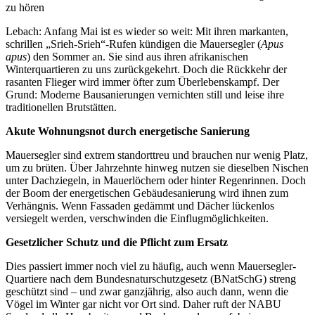
zu hören
Lebach: Anfang Mai ist es wieder so weit: Mit ihren markanten,
schrillen „Srieh-Srieh“-Rufen kündigen die Mauersegler (
Apus
apus
) den Sommer an. Sie sind aus ihren afrikanischen
Winterquartieren zu uns zurückgekehrt. Doch die Rückkehr der
rasanten Flieger wird immer öfter zum Überlebenskampf. Der
Grund: Moderne Bausanierungen vernichten still und leise ihre
traditionellen Brutstätten.
Akute Wohnungsnot durch energetische Sanierung
Mauersegler sind extrem standorttreu und brauchen nur wenig Platz,
um zu brüten. Über Jahrzehnte hinweg nutzen sie dieselben Nischen
unter Dachziegeln, in Mauerlöchern oder hinter Regenrinnen. Doch
der Boom der energetischen Gebäudesanierung wird ihnen zum
Verhängnis. Wenn Fassaden gedämmt und Dächer lückenlos
versiegelt werden, verschwinden die Einflugmöglichkeiten.
Gesetzlicher Schutz und die Pflicht zum Ersatz
Dies passiert immer noch viel zu häufig, auch wenn Mauersegler-
Quartiere nach dem Bundesnaturschutzgesetz (BNatSchG) streng
geschützt sind – und zwar ganzjährig, also auch dann, wenn die
Vögel im Winter gar nicht vor Ort sind. Daher ruft der NABU