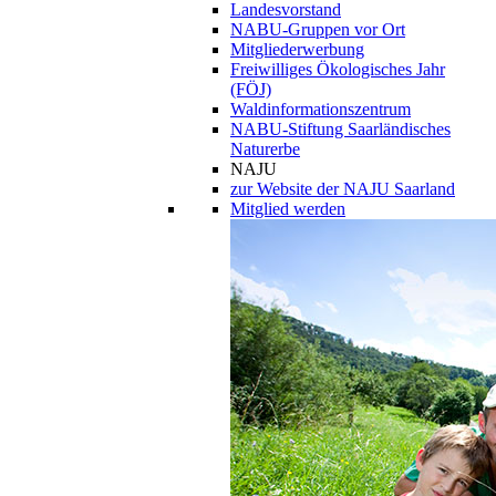
Landesvorstand
NABU-Gruppen vor Ort
Mitgliederwerbung
Freiwilliges Ökologisches Jahr
(FÖJ)
Waldinformationszentrum
NABU-Stiftung Saarländisches
Naturerbe
NAJU
zur Website der NAJU Saarland
Mitglied werden