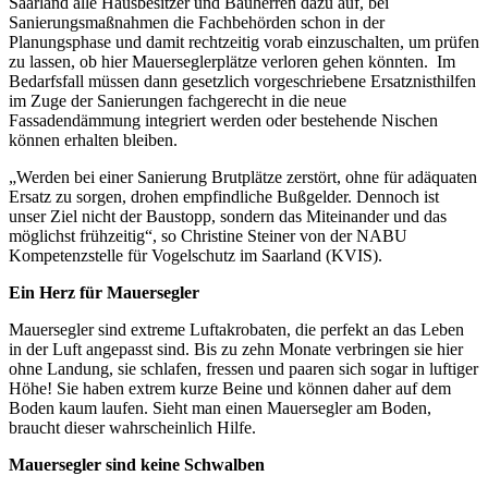
Saarland alle Hausbesitzer und Bauherren dazu auf, bei
Sanierungsmaßnahmen die Fachbehörden schon in der
Planungsphase und damit rechtzeitig vorab einzuschalten, um prüfen
zu lassen, ob hier Mauerseglerplätze verloren gehen könnten. Im
Bedarfsfall müssen dann gesetzlich vorgeschriebene Ersatznisthilfen
im Zuge der Sanierungen fachgerecht in die neue
Fassadendämmung integriert werden oder bestehende Nischen
können erhalten bleiben.
„Werden bei einer Sanierung Brutplätze zerstört, ohne für adäquaten
Ersatz zu sorgen, drohen empfindliche Bußgelder. Dennoch ist
unser Ziel nicht der Baustopp, sondern das Miteinander und das
möglichst frühzeitig“, so Christine Steiner von der NABU
Kompetenzstelle für Vogelschutz im Saarland (KVIS).
Ein Herz für Mauersegler
Mauersegler sind extreme Luftakrobaten, die perfekt an das Leben
in der Luft angepasst sind. Bis zu zehn Monate verbringen sie hier
ohne Landung, sie schlafen, fressen und paaren sich sogar in luftiger
Höhe! Sie haben extrem kurze Beine und können daher auf dem
Boden kaum laufen. Sieht man einen Mauersegler am Boden,
braucht dieser wahrscheinlich Hilfe.
Mauersegler sind keine Schwalben