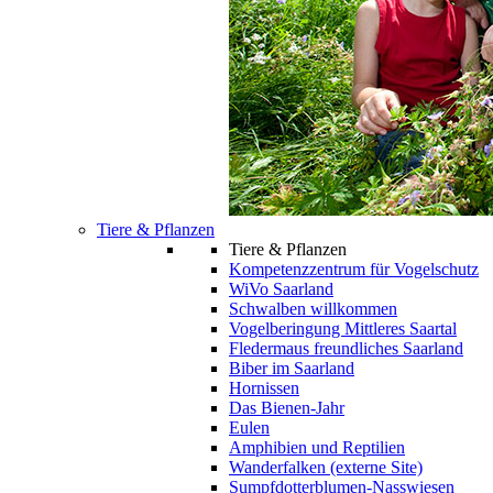
Tiere & Pflanzen
Tiere & Pflanzen
Kompetenzzentrum für Vogelschutz
WiVo Saarland
Schwalben willkommen
Vogelberingung Mittleres Saartal
Fledermaus freundliches Saarland
Biber im Saarland
Hornissen
Das Bienen-Jahr
Eulen
Amphibien und Reptilien
Wanderfalken (externe Site)
Sumpfdotterblumen-Nasswiesen