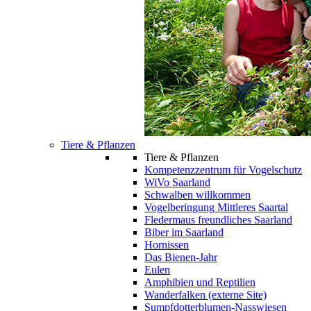
Tiere & Pflanzen
Tiere & Pflanzen
Kompetenzzentrum für Vogelschutz
WiVo Saarland
Schwalben willkommen
Vogelberingung Mittleres Saartal
Fledermaus freundliches Saarland
Biber im Saarland
Hornissen
Das Bienen-Jahr
Eulen
Amphibien und Reptilien
Wanderfalken (externe Site)
Sumpfdotterblumen-Nasswiesen