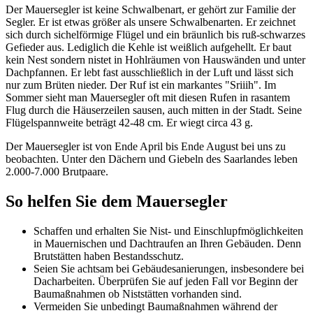
Der Mauersegler ist keine Schwalbenart, er gehört zur Familie der
Segler. Er ist etwas größer als unsere Schwalbenarten. Er zeichnet
sich durch sichelförmige Flügel und ein bräunlich bis ruß-schwarzes
Gefieder aus. Lediglich die Kehle ist weißlich aufgehellt. Er baut
kein Nest sondern nistet in Hohlräumen von Hauswänden und unter
Dachpfannen. Er lebt fast ausschließlich in der Luft und lässt sich
nur zum Brüten nieder. Der Ruf ist ein markantes "Sriiih". Im
Sommer sieht man Mauersegler oft mit diesen Rufen in rasantem
Flug durch die Häuserzeilen sausen, auch mitten in der Stadt. Seine
Flügelspannweite beträgt 42-48 cm. Er wiegt circa 43 g.
Der Mauersegler ist von Ende April bis Ende August bei uns zu
beobachten. Unter den Dächern und Giebeln des Saarlandes leben
2.000-7.000 Brutpaare.
So helfen Sie dem Mauersegler
Schaffen und erhalten Sie Nist- und Einschlupfmöglichkeiten
in Mauernischen und Dachtraufen an Ihren Gebäuden. Denn
Brutstätten haben Bestandsschutz.
Seien Sie achtsam bei Gebäudesanierungen, insbesondere bei
Dacharbeiten. Überprüfen Sie auf jeden Fall vor Beginn der
Baumaßnahmen ob Niststätten vorhanden sind.
Vermeiden Sie unbedingt Baumaßnahmen während der