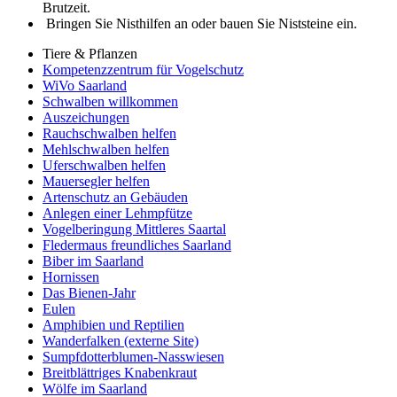
Brutzeit.
Bringen Sie Nisthilfen an oder bauen Sie Niststeine ein.
Tiere & Pflanzen
Kompetenzzentrum für Vogelschutz
WiVo Saarland
Schwalben willkommen
Auszeichungen
Rauchschwalben helfen
Mehlschwalben helfen
Uferschwalben helfen
Mauersegler helfen
Artenschutz an Gebäuden
Anlegen einer Lehmpfütze
Vogelberingung Mittleres Saartal
Fledermaus freundliches Saarland
Biber im Saarland
Hornissen
Das Bienen-Jahr
Eulen
Amphibien und Reptilien
Wanderfalken (externe Site)
Sumpfdotterblumen-Nasswiesen
Breitblättriges Knabenkraut
Wölfe im Saarland