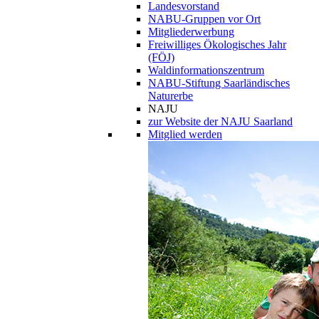
Landesvorstand
NABU-Gruppen vor Ort
Mitgliederwerbung
Freiwilliges Ökologisches Jahr
(FÖJ)
Waldinformationszentrum
NABU-Stiftung Saarländisches
Naturerbe
NAJU
zur Website der NAJU Saarland
Mitglied werden