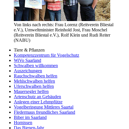
Von links nach rechts: Frau Lorenz (Reitverein Bliestal
e.V.), Umweltminister Reinhold Jost, Frau Moschel
(Reitverein Bliestal e.V.), Rolf Klein und Rudi Reiter
(NABU)
Tiere & Pflanzen
Kompetenzzentrum für Vogelschutz
WiVo Saarland
Schwalben willkommen
Auszeichungen
Rauchschwalben helfen
Mehlschwalben helfen
Uferschwalben helfen
Mauersegler helfen
Artenschutz an Gebäuden
Anlegen einer Lehmpfütze
Vogelberingung Mittleres Saartal
Fledermaus freundliches Saarland
Biber im Saarland
Hornissen
Das Bienen-Jahr