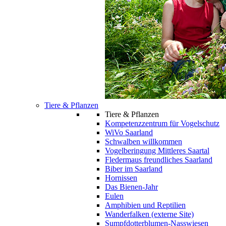
Tiere & Pflanzen
Tiere & Pflanzen
Kompetenzzentrum für Vogelschutz
WiVo Saarland
Schwalben willkommen
Vogelberingung Mittleres Saartal
Fledermaus freundliches Saarland
Biber im Saarland
Hornissen
Das Bienen-Jahr
Eulen
Amphibien und Reptilien
Wanderfalken (externe Site)
Sumpfdotterblumen-Nasswiesen