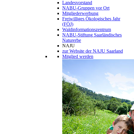
Landesvorstand
NABU-Gruppen vor Ort
Mitgliederwerbung
Freiwilliges Ökologisches Jahr
(FÖJ)
Waldinformationszentrum
NABU-Stiftung Saarländisches
Naturerbe
NAJU
zur Website der NAJU Saarland
Mitglied werden