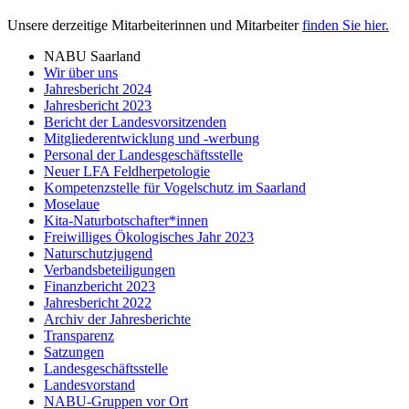
Unsere derzeitige Mitarbeiterinnen und Mitarbeiter
finden Sie hier.
NABU Saarland
Wir über uns
Jahresbericht 2024
Jahresbericht 2023
Bericht der Landesvorsitzenden
Mitgliederentwicklung und -werbung
Personal der Landesgeschäftsstelle
Neuer LFA Feldherpetologie
Kompetenzstelle für Vogelschutz im Saarland
Moselaue
Kita-Naturbotschafter*innen
Freiwilliges Ökologisches Jahr 2023
Naturschutzjugend
Verbandsbeteiligungen
Finanzbericht 2023
Jahresbericht 2022
Archiv der Jahresberichte
Transparenz
Satzungen
Landesgeschäftsstelle
Landesvorstand
NABU-Gruppen vor Ort