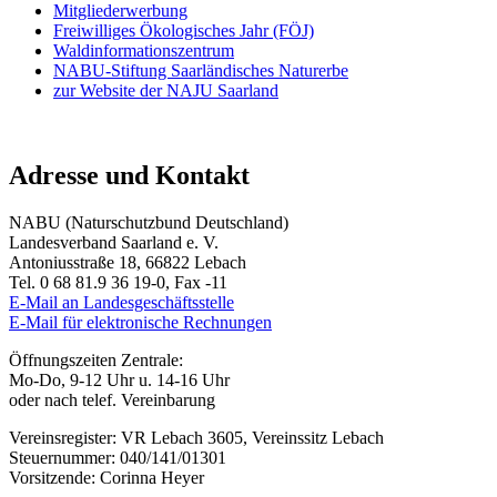
Mitgliederwerbung
Freiwilliges Ökologisches Jahr (FÖJ)
Waldinformationszentrum
NABU-Stiftung Saarländisches Naturerbe
zur Website der NAJU Saarland
Adresse und Kontakt
NABU (Naturschutzbund Deutschland)
Landesverband Saarland e. V.
Antoniusstraße 18, 66822 Lebach
Tel. 0 68 81.9 36 19-0, Fax -11
E-Mail an Landesgeschäftsstelle
E-Mail für elektronische Rechnungen
Öffnungszeiten Zentrale:
Mo-Do, 9-12 Uhr u. 14-16 Uhr
oder nach telef. Vereinbarung
Vereinsregister: VR Lebach 3605, Vereinssitz Lebach
Steuernummer: 040/141/01301
Vorsitzende: Corinna Heyer