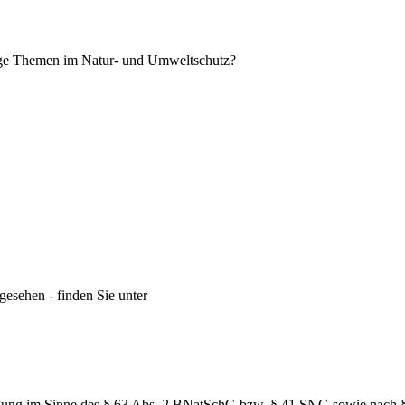
tige Themen im Natur- und Umweltschutz?
gesehen - finden Sie unter
inigung im Sinne des § 63 Abs. 2 BNatSchG bzw. § 41 SNG sowie nac