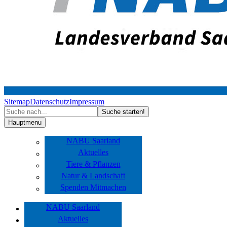
Sitemap
Datenschutz
Impressum
Hauptmenu
NABU Saarland
Aktuelles
Tiere & Pflanzen
Natur & Landschaft
Spenden Mitmachen
NABU Saarland
Aktuelles