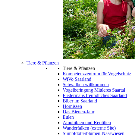
Tiere & Pflanzen
Tiere & Pflanzen
Kompetenzzentrum für Vogelschutz
WiVo Saarland
Schwalben willkommen
Vogelberingung Mittleres Saartal
Fledermaus freundliches Saarland
Biber im Saarland
Hornissen
Das Bienen-Jahr
Eulen
Amphibien und Reptilien
Wanderfalken (externe Site)
Sumpfdotterblumen-Nasswiesen