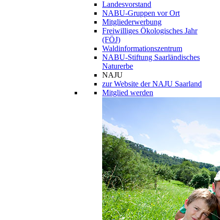
Landesvorstand
NABU-Gruppen vor Ort
Mitgliederwerbung
Freiwilliges Ökologisches Jahr
(FÖJ)
Waldinformationszentrum
NABU-Stiftung Saarländisches
Naturerbe
NAJU
zur Website der NAJU Saarland
Mitglied werden