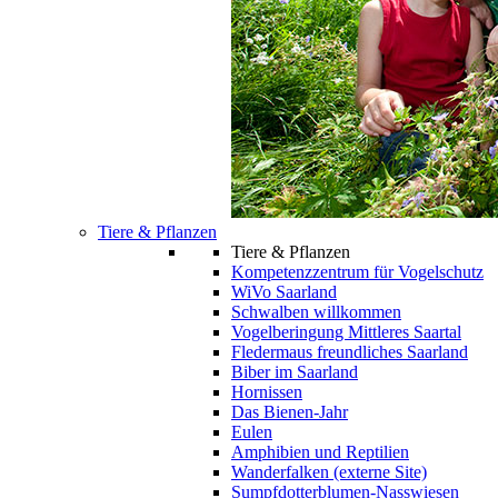
Tiere & Pflanzen
Tiere & Pflanzen
Kompetenzzentrum für Vogelschutz
WiVo Saarland
Schwalben willkommen
Vogelberingung Mittleres Saartal
Fledermaus freundliches Saarland
Biber im Saarland
Hornissen
Das Bienen-Jahr
Eulen
Amphibien und Reptilien
Wanderfalken (externe Site)
Sumpfdotterblumen-Nasswiesen