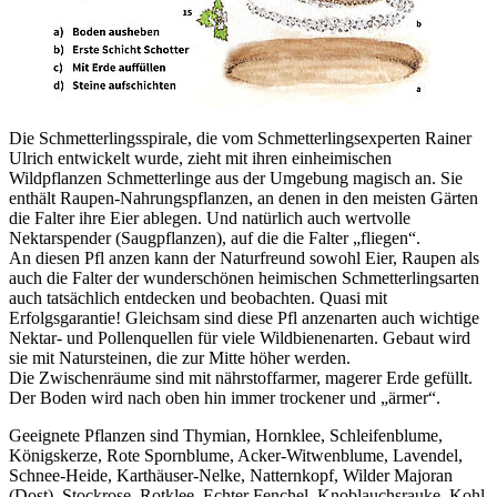
Die Schmetterlingsspirale, die vom Schmetterlingsexperten Rainer
Ulrich entwickelt wurde, zieht mit ihren einheimischen
Wildpflanzen Schmetterlinge aus der Umgebung magisch an. Sie
enthält Raupen-Nahrungspflanzen, an denen in den meisten Gärten
die Falter ihre Eier ablegen. Und natürlich auch wertvolle
Nektarspender (Saugpflanzen), auf die die Falter „fliegen“.
An diesen Pfl anzen kann der Naturfreund sowohl Eier, Raupen als
auch die Falter der wunderschönen heimischen Schmetterlingsarten
auch tatsächlich entdecken und beobachten. Quasi mit
Erfolgsgarantie! Gleichsam sind diese Pfl anzenarten auch wichtige
Nektar- und Pollenquellen für viele Wildbienenarten. Gebaut wird
sie mit Natursteinen, die zur Mitte höher werden.
Die Zwischenräume sind mit nährstoffarmer, magerer Erde gefüllt.
Der Boden wird nach oben hin immer trockener und „ärmer“.
Geeignete Pflanzen sind Thymian, Hornklee, Schleifenblume,
Königskerze, Rote Spornblume, Acker-Witwenblume, Lavendel,
Schnee-Heide, Karthäuser-Nelke, Natternkopf, Wilder Majoran
(Dost), Stockrose, Rotklee, Echter Fenchel, Knoblauchsrauke, Kohl