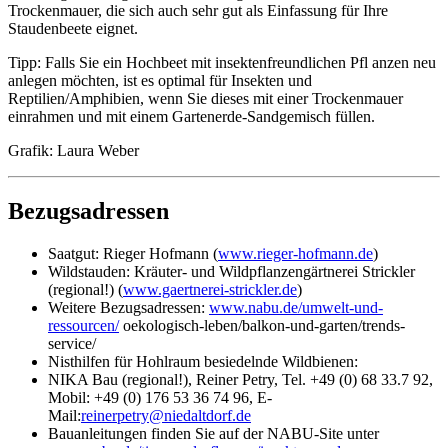
Trockenmauer, die sich auch sehr gut als Einfassung für Ihre
Staudenbeete eignet.
Tipp: Falls Sie ein Hochbeet mit insektenfreundlichen Pfl anzen neu
anlegen möchten, ist es optimal für Insekten und
Reptilien/Amphibien, wenn Sie dieses mit einer Trockenmauer
einrahmen und mit einem Gartenerde-Sandgemisch füllen.
Grafik: Laura Weber
Bezugsadressen
Saatgut: Rieger Hofmann (
www.rieger-hofmann.de
)
Wildstauden: Kräuter- und Wildpflanzengärtnerei Strickler
(regional!) (
www.gaertnerei-strickler.de
)
Weitere Bezugsadressen:
www.nabu.de/umwelt-und-
ressourcen/
oekologisch-leben/balkon-und-garten/trends-
service/
Nisthilfen für Hohlraum besiedelnde Wildbienen:
NIKA Bau (regional!), Reiner Petry, Tel. +49 (0) 68 33.7 92,
Mobil: +49 (0) 176 53 36 74 96, E-
Mail:
reinerpetry
@
niedaltdorf.de
Bauanleitungen finden Sie auf der NABU-Site unter