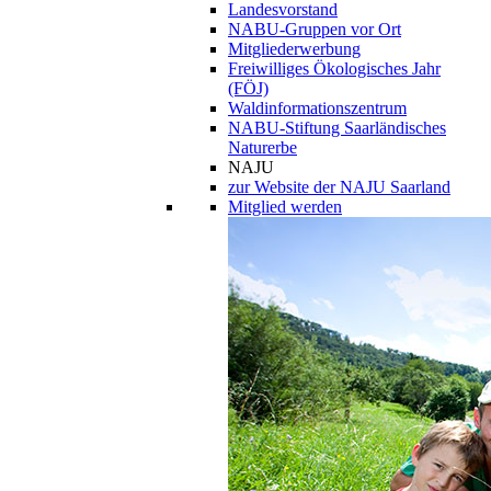
Landesvorstand
NABU-Gruppen vor Ort
Mitgliederwerbung
Freiwilliges Ökologisches Jahr
(FÖJ)
Waldinformationszentrum
NABU-Stiftung Saarländisches
Naturerbe
NAJU
zur Website der NAJU Saarland
Mitglied werden