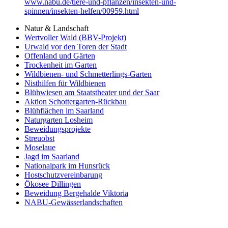
www.nabu.de/tiere-und-pflanzen/insekten-und-
spinnen/insekten-helfen/00959.html
Natur & Landschaft
Wertvoller Wald (BBV-Projekt)
Urwald vor den Toren der Stadt
Offenland und Gärten
Trockenheit im Garten
Wildbienen- und Schmetterlings-Garten
Nisthilfen für Wildbienen
Blühwiesen am Staatstheater und der Saar
Aktion Schottergarten-Rückbau
Blühflächen im Saarland
Naturgarten Losheim
Beweidungsprojekte
Streuobst
Moselaue
Jagd im Saarland
Nationalpark im Hunsrück
Hostschutzvereinbarung
Ökosee Dillingen
Beweidung Bergehalde Viktoria
NABU-Gewässerlandschaften