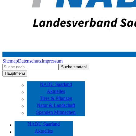
Sitemap
Datenschutz
Impressum
Hauptmenu
NABU Saarland
Aktuelles
Tiere & Pflanzen
Natur & Landschaft
Spenden Mitmachen
NABU Saarland
Aktuelles