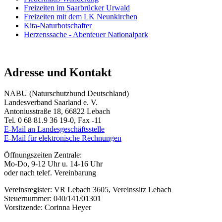
Freizeiten im Saarbrücker Urwald
Freizeiten mit dem LK Neunkirchen
Kita-Naturbotschafter
Herzenssache - Abenteuer Nationalpark
Adresse und Kontakt
NABU (Naturschutzbund Deutschland)
Landesverband Saarland e. V.
Antoniusstraße 18, 66822 Lebach
Tel. 0 68 81.9 36 19-0, Fax -11
E-Mail an Landesgeschäftsstelle
E-Mail für elektronische Rechnungen
Öffnungszeiten Zentrale:
Mo-Do, 9-12 Uhr u. 14-16 Uhr
oder nach telef. Vereinbarung
Vereinsregister: VR Lebach 3605, Vereinssitz Lebach
Steuernummer: 040/141/01301
Vorsitzende: Corinna Heyer