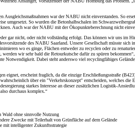
rt Winfried Anslinger, Vorsitzender der NABU Homburg das Problem. „
en Ausgleichsmaßnahmen war der NABU nicht einverstanden. So ersetze
eise umgesetzt. So wurden die Betonhalbschalen im Schwarzweihergra
rocknen. Auch war der NABU mit der Ökopunkteberechnung nicht einve
er gar nicht, oder nicht vollständig erfolgt. Das können wir uns im 
andesvorsitzende des NABU Saarland. Unsere Gesellschaft müsste sich
inimieren wo es ginge, Flächen entweder zu recyclen oder zu renatu
, werden wir sehr bald die Retourkutsche dafür zu spüren bekommen“, s
chte Notwendigkeit. Dabei steht anderswo viel recyclingfähiges Geländ
 eignet, erscheint fraglich, da die einzige Erschließungsstraße (B423)
ahrscheinlich über ein "Verkehrskonzept" entscheiden, welches die Er
andesregierung starkes Interesse an dieser zusätzlichen Logistik-Ansie
t also durchaus komplex.“
on Wald ohne sinnvolle Nutzung
ndere Zwecke mit Teilerhalt von Grünfläche auf dem Gelände
 mit intelligenter Zukunftsstrategie