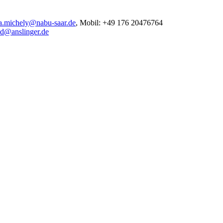
ia.michely
@
nabu-saar.de
, Mobil: +49 176 20476764
ed
@
anslinger.de