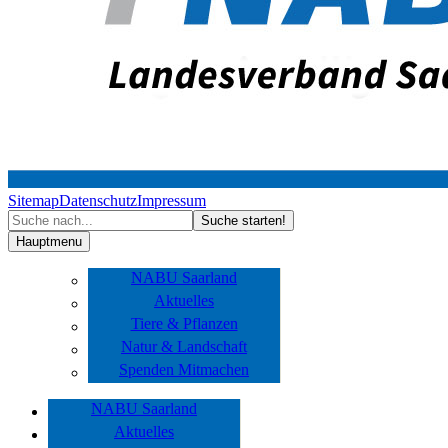
Sitemap
Datenschutz
Impressum
Hauptmenu
NABU Saarland
Aktuelles
Tiere & Pflanzen
Natur & Landschaft
Spenden Mitmachen
NABU Saarland
Aktuelles