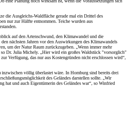
Ob eine Planung noch wirksam ist, wenn die Voraussetzungen sich
 die Ausgleichs-Waldfläche gerade mal ein Drittel des
ben nur zur Hälfte entnommen. Teiche wurden aus
rstanden.
Hinblick auf den Artenschwund, den Klimawandel und die
 in den nächsten Jahren vor den Auswirkungen des Klimawandels
rieren, um der Natur Raum zurückzugeben. „Wenn immer mehr
o Dr. Julia Michely. „Hier wird ein großes Waldstück "vorsorglich"
e zur Verfügung, das nur aus Kostengründen nicht erschlossen wird“,
 inzwischen völlig überlastet wäre. In Homburg sind bereits drei
schließungsmöglichkeit des Geländes darstellen sollte. „Wir
dlung hat und auch Eigentümerin des Geländes war“, so Winfried