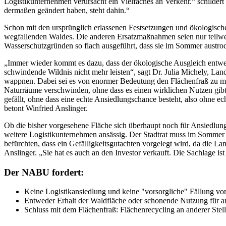
Logistikunternehmen verursacht ein Vielfaches an Verkehr.“ schilde
dermaßen geändert haben, steht dahin.“
Schon mit den ursprünglich erlassenen Festsetzungen und ökologisch
wegfallenden Waldes. Die anderen Ersatzmaßnahmen seien nur teilw
Wasserschutzgründen so flach ausgeführt, dass sie im Sommer aust
„Immer wieder kommt es dazu, dass der ökologische Ausgleich entwed
schwindende Wildnis nicht mehr leisten“, sagt Dr. Julia Michely, L
wappnen. Dabei sei es von enormer Bedeutung den Flächenfraß zu m
Naturräume verschwinden, ohne dass es einen wirklichen Nutzen gibt
gefällt, ohne dass eine echte Ansiedlungschance besteht, also ohne e
betont Winfried Anslinger.
Ob die bisher vorgesehene Fläche sich überhaupt noch für Ansiedlungen
weitere Logistikunternehmen ansässig. Der Stadtrat muss im Sommer w
befürchten, dass ein Gefälligkeitsgutachten vorgelegt wird, da die L
Anslinger. „Sie hat es auch an den Investor verkauft. Die Sachlage is
Der NABU fordert:
Keine Logistikansiedlung und keine "vorsorgliche" Fällung v
Entweder Erhalt der Waldfläche oder schonende Nutzung für a
Schluss mit dem Flächenfraß: Flächenrecycling an anderer Stelle