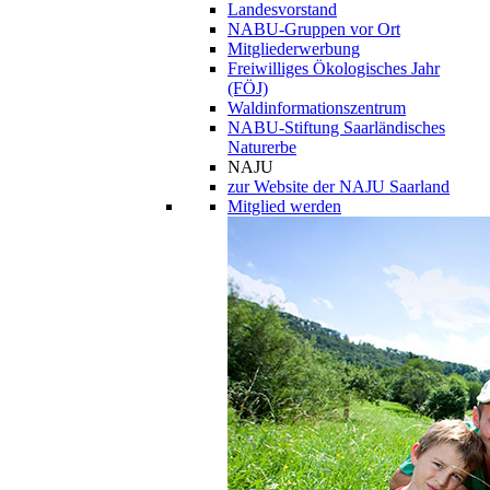
Landesvorstand
NABU-Gruppen vor Ort
Mitgliederwerbung
Freiwilliges Ökologisches Jahr
(FÖJ)
Waldinformationszentrum
NABU-Stiftung Saarländisches
Naturerbe
NAJU
zur Website der NAJU Saarland
Mitglied werden