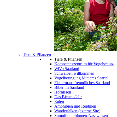
Tiere & Pflanzen
Tiere & Pflanzen
Kompetenzzentrum für Vogelschutz
WiVo Saarland
Schwalben willkommen
Vogelberingung Mittleres Saartal
Fledermaus freundliches Saarland
Biber im Saarland
Hornissen
Das Bienen-Jahr
Eulen
Amphibien und Reptilien
Wanderfalken (externe Site)
Sumpfdotterblumen-Nasswiesen