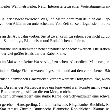
weiler-Wemmetsweiler, Natur-Interessierte zu einer Vogelstimmenwa
. Auf der Wiese zwischen Weg und Merch hörte man deutlich das Fiepen
 von den Alttieren zu unterscheiden. Von Zeit zu Zeit flogen sie in Pu
 an der Autobahn vorbei. Sie ist zwar kaum zu sehen, aber nicht zu ü
n, Zaunkönige, Blaumeisen und Rotkehlchen zu hören.
atkrähe und Rabenkrähe nebeneinander beobachtet werden. Die Rabenkrä
der viel größer ist als der der Rabenkrähe.
 im Mai waren keine Wasservögel zu sehen. Aber etliche Mauersegler
rändert. Einige Fichten waren abgestorben und auf den verbliebenen 
utschland heimischen Grasmücken verhört werden: Dorngrasmücke, Mö
. Da einer der Mäusebussarde ein Jungvogel war, konnte man davon au
 Rotmilan zeigte sich an diesem Morgen nicht.
n den Schwanzfedern eine starke Kerbe, der Schwarzmilan eine schwa
 gesehen: Haussperling, Gartenrotschwanz, Ringeltaube, Buchfink, R
Star, Amsel, Zipzalp, Buntspecht, Blaumeise, Rotkehlchen, Blaumeis