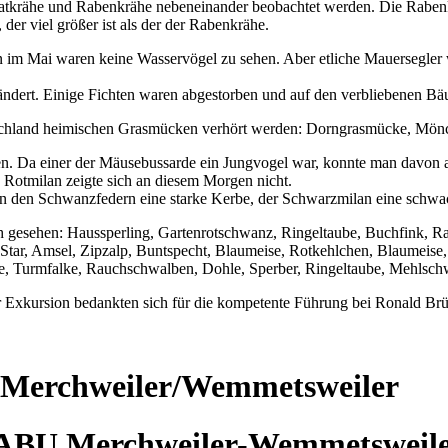
atkrähe und Rabenkrähe nebeneinander beobachtet werden. Die Rabenkrä
der viel größer ist als der der Rabenkrähe.
 im Mai waren keine Wasservögel zu sehen. Aber etliche Mauersegler
rändert. Einige Fichten waren abgestorben und auf den verbliebenen 
utschland heimischen Grasmücken verhört werden: Dorngrasmücke, Mö
. Da einer der Mäusebussarde ein Jungvogel war, konnte man davon au
 Rotmilan zeigte sich an diesem Morgen nicht.
n den Schwanzfedern eine starke Kerbe, der Schwarzmilan eine schwa
 gesehen: Haussperling, Gartenrotschwanz, Ringeltaube, Buchfink, R
Star, Amsel, Zipzalp, Buntspecht, Blaumeise, Rotkehlchen, Blaumeis
e, Turmfalke, Rauchschwalben, Dohle, Sperber, Ringeltaube, Mehlschw
xkursion bedankten sich für die kompetente Führung bei Ronald Brü
 Merchweiler/Wemmetsweiler
ABU Merchweiler-Wemmetsweil