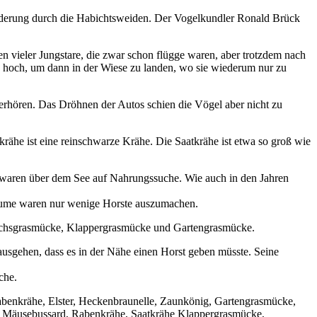
nderung durch die Habichtsweiden. Der Vogelkundler Ronald Brück
 vieler Jungstare, die zwar schon flügge waren, aber trotzdem nach
lks hoch, um dann in der Wiese zu landen, wo sie wiederum nur zu
berhören. Das Dröhnen der Autos schien die Vögel aber nicht zu
he ist eine reinschwarze Krähe. Die Saatkrähe ist etwa so groß wie
 waren über dem See auf Nahrungssuche. Wie auch in den Jahren
Bäume waren nur wenige Horste auszumachen.
nchsgrasmücke, Klappergrasmücke und Gartengrasmücke.
sgehen, dass es in der Nähe einen Horst geben müsste. Seine
che.
abenkrähe, Elster, Heckenbraunelle, Zaunkönig, Gartengrasmücke,
e, Mäusebussard, Rabenkrähe, Saatkrähe Klappergrasmücke,