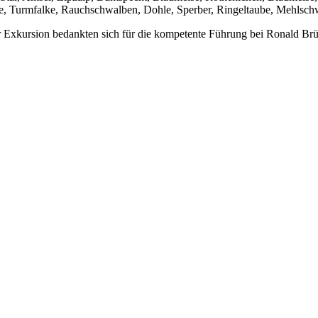
e, Turmfalke, Rauchschwalben, Dohle, Sperber, Ringeltaube, Mehlschw
xkursion bedankten sich für die kompetente Führung bei Ronald Brü