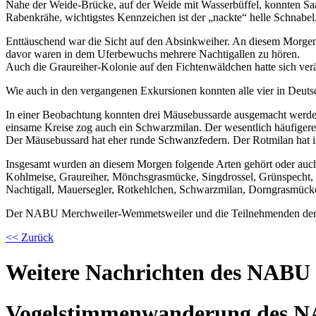
Nahe der Weide-Brücke, auf der Weide mit Wasserbüffel, konnten Sa
Rabenkrähe, wichtigstes Kennzeichen ist der „nackte“ helle Schnabel, 
Enttäuschend war die Sicht auf den Absinkweiher. An diesem Morgen
davor waren in dem Uferbewuchs mehrere Nachtigallen zu hören.
Auch die Graureiher-Kolonie auf den Fichtenwäldchen hatte sich ve
Wie auch in den vergangenen Exkursionen konnten alle vier in De
In einer Beobachtung konnten drei Mäusebussarde ausgemacht werden
einsame Kreise zog auch ein Schwarzmilan. Der wesentlich häufigere
Der Mäusebussard hat eher runde Schwanzfedern. Der Rotmilan hat i
Insgesamt wurden an diesem Morgen folgende Arten gehört oder auch
Kohlmeise, Graureiher, Mönchsgrasmücke, Singdrossel, Grünspecht, 
Nachtigall, Mauersegler, Rotkehlchen, Schwarzmilan, Dorngrasmück
Der NABU Merchweiler-Wemmetsweiler und die Teilnehmenden der E
<< Zurück
Weitere Nachrichten des NABU
Vogelstimmenwanderung des N