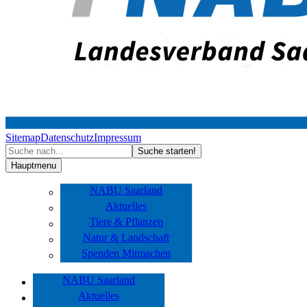
Sitemap
Datenschutz
Impressum
Hauptmenu
NABU Saarland
Aktuelles
Tiere & Pflanzen
Natur & Landschaft
Spenden Mitmachen
NABU Saarland
Aktuelles