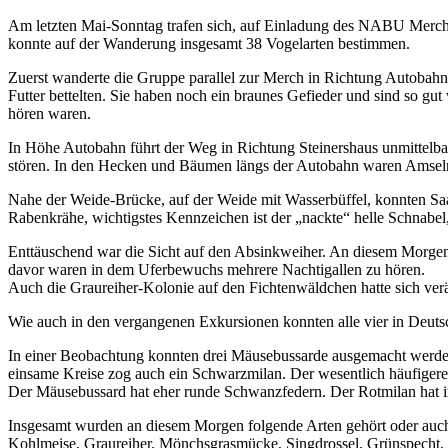
Am letzten Mai-Sonntag trafen sich, auf Einladung des NABU Merch
konnte auf der Wanderung insgesamt 38 Vogelarten bestimmen.
Zuerst wanderte die Gruppe parallel zur Merch in Richtung Autobahn
Futter bettelten. Sie haben noch ein braunes Gefieder und sind so gut
hören waren.
In Höhe Autobahn führt der Weg in Richtung Steinershaus unmittelbar
stören. In den Hecken und Bäumen längs der Autobahn waren Amsel
Nahe der Weide-Brücke, auf der Weide mit Wasserbüffel, konnten Sa
Rabenkrähe, wichtigstes Kennzeichen ist der „nackte“ helle Schnabel, 
Enttäuschend war die Sicht auf den Absinkweiher. An diesem Morgen
davor waren in dem Uferbewuchs mehrere Nachtigallen zu hören.
Auch die Graureiher-Kolonie auf den Fichtenwäldchen hatte sich ve
Wie auch in den vergangenen Exkursionen konnten alle vier in De
In einer Beobachtung konnten drei Mäusebussarde ausgemacht werden
einsame Kreise zog auch ein Schwarzmilan. Der wesentlich häufigere
Der Mäusebussard hat eher runde Schwanzfedern. Der Rotmilan hat i
Insgesamt wurden an diesem Morgen folgende Arten gehört oder auch
Kohlmeise, Graureiher, Mönchsgrasmücke, Singdrossel, Grünspecht, 