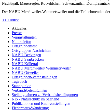
Nachtigall, Mauersegler, Rotkehlchen, Schwarzmilan, Dorngrasmück
Der NABU Merchweiler-Wemmetsweiler und die Teilnehmenden der E
<< Zurück
Aktuelles
Presse
Veranstaltungen
Naturtelefon
Ortsgruppenfest
Ortsgruppen-Nachrichten
NABU Beckingen
NABU Saarbrücken
NABU Köllertal
NABU Merchweiler/ Wemmetsweiler
NABU Ottweiler
Ortsgruppen-Veranstaltungen
Tagebuch
Standpunkte
Verbandsbeteiligungen
Stellungnahmen zu Verbandsbeteiligungen
NiS - Naturschutz im Saarland
Publikationen und Buchvorstellungen
Fledermaus-Wanderung