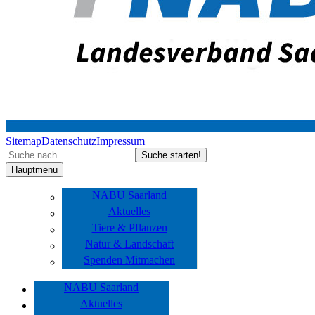
Sitemap
Datenschutz
Impressum
Hauptmenu
NABU Saarland
Aktuelles
Tiere & Pflanzen
Natur & Landschaft
Spenden Mitmachen
NABU Saarland
Aktuelles