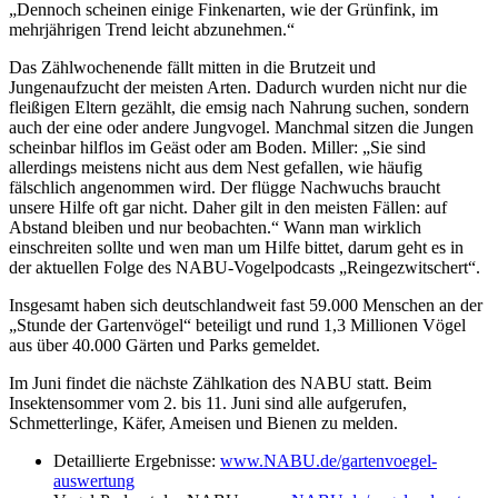
„Dennoch scheinen einige Finkenarten, wie der Grünfink, im
mehrjährigen Trend leicht abzunehmen.“
Das Zählwochenende fällt mitten in die Brutzeit und
Jungenaufzucht der meisten Arten. Dadurch wurden nicht nur die
fleißigen Eltern gezählt, die emsig nach Nahrung suchen, sondern
auch der eine oder andere Jungvogel. Manchmal sitzen die Jungen
scheinbar hilflos im Geäst oder am Boden. Miller: „Sie sind
allerdings meistens nicht aus dem Nest gefallen, wie häufig
fälschlich angenommen wird. Der flügge Nachwuchs braucht
unsere Hilfe oft gar nicht. Daher gilt in den meisten Fällen: auf
Abstand bleiben und nur beobachten.“ Wann man wirklich
einschreiten sollte und wen man um Hilfe bittet, darum geht es in
der aktuellen Folge des NABU-Vogelpodcasts „Reingezwitschert“.
Insgesamt haben sich deutschlandweit fast 59.000 Menschen an der
„Stunde der Gartenvögel“ beteiligt und rund 1,3 Millionen Vögel
aus über 40.000 Gärten und Parks gemeldet.
Im Juni findet die nächste Zählkation des NABU statt. Beim
Insektensommer vom 2. bis 11. Juni sind alle aufgerufen,
Schmetterlinge, Käfer, Ameisen und Bienen zu melden.
Detaillierte Ergebnisse:
www.NABU.de/gartenvoegel-
auswertung