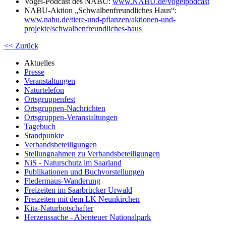
Vogel-Podcast des NABU:
www.NABU.de/vogelpodcast
NABU-Aktion „Schwalbenfreundliches Haus“:
www.nabu.de/tiere-und-pflanzen/aktionen-und-
projekte/schwalbenfreundliches-haus
<< Zurück
Aktuelles
Presse
Veranstaltungen
Naturtelefon
Ortsgruppenfest
Ortsgruppen-Nachrichten
Ortsgruppen-Veranstaltungen
Tagebuch
Standpunkte
Verbandsbeteiligungen
Stellungnahmen zu Verbandsbeteiligungen
NiS - Naturschutz im Saarland
Publikationen und Buchvorstellungen
Fledermaus-Wanderung
Freizeiten im Saarbrücker Urwald
Freizeiten mit dem LK Neunkirchen
Kita-Naturbotschafter
Herzenssache - Abenteuer Nationalpark