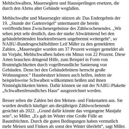
Mehlschwalben, Mauerseglern und Haussperlingen ersetzen, die
durch den Abriss alter Gebäude wegfallen.
Mehlschwalbe und Mauersegler stürzen ab: Das Endergebnis der
19. „Stunde der Gartenvögel“ untermauert die bereits
veröffentlichten Zwischenergebnisse des Zählwochenendes. „Wir
sehen jetzt sehr deutlich, dass der starke Abwärtstrend bei den
gebäudebrütenden Insektenfressern ungebremst weitergeht“, so
NABU-Bundesgeschäftsführer Leif Miller zu den gemeldeten
Zahlen. „Mauersegler wurden um 37 Prozent weniger gemeldet als
im Vorjahr, Mehlschwalben haben ein Minus von 22 Prozent. Diese
Arten brauchen dringend Hilfe, zum Beispiel in Form von
Brutmöglichkeiten durch vogelfreundliche Sanierung von
Gebäuden. Denn bei den Gebäudebrütern herrscht große
Wohnungsnot.“ Hausbesitzer können auch helfen, indem sie
beispielsweise Schwalben willkommen heißen und ihnen
Nistmöglichkeiten bieten. Dafür können sie mit der NABU-Plakette
„Schwalbenfreundliches Haus“ ausgezeichnet werden.
Besser sehen die Zahlen bei den Meisen- und Finkenarten aus. Sie
wurden deutlich häufiger am diesjährigen Zählwochenende
gesichtet als 2022. „Grund dafür könnte das vergangene Mastjahr
sein“, so Miller. „Es gab im Winter eine Große Fülle an
Baumfrüchten. Durch die guten Bedingungen haben vermutlich
mehr Meisen und Finken als sonst den Winter überlebt“, sagt Miller.