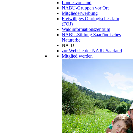
Landesvorstand
NABU-Gruppen vor Ort
Mitgliederwerbung
Freiwilliges Ökologisches Jahr
(FÖJ)
Waldinformationszentrum
NABU-Stiftung Saarländisches
Naturerbe
NAJU
zur Website der NAJU Saarland
Mitglied werden