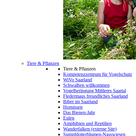
Tiere & Pflanzen
Tiere & Pflanzen
Kompetenzzentrum für Vogelschutz
WiVo Saarland
Schwalben willkommen
Vogelberingung Mittleres Saartal
Fledermaus freundliches Saarland
Biber im Saarland
Hornissen
Das Bienen-Jahr
Eulen
Amphibien und Reptilien
Wanderfalken (externe Site)
Sumpfdotterblumen-Nasswiesen