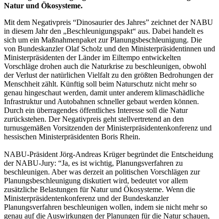
Natur und Ökosysteme.
Mit dem Negativpreis “Dinosaurier des Jahres” zeichnet der NABU
in diesem Jahr den „Beschleunigungspakt“ aus. Dabei handelt es
sich um ein Maßnahmenpaket zur Planungsbeschleunigung. Die
von Bundeskanzler Olaf Scholz und den Ministerpräsidentinnen und
Ministerpräsidenten der Länder im Eiltempo entwickelten
Vorschläge drohen auch die Naturkrise zu beschleunigen, obwohl
der Verlust der natürlichen Vielfalt zu den größten Bedrohungen der
Menschheit zählt. Künftig soll beim Naturschutz nicht mehr so
genau hingeschaut werden, damit unter anderem klimaschädliche
Infrastruktur und Autobahnen schneller gebaut werden können.
Durch ein überragendes öffentliches Interesse soll die Natur
zurückstehen. Der Negativpreis geht stellvertretend an den
turnusgemäßen Vorsitzenden der Ministerpräsidentenkonferenz und
hessischen Ministerpräsidenten Boris Rhein.
NABU-Präsident Jörg-Andreas Krüger begründet die Entscheidung
der NABU-Jury: “Ja, es ist wichtig, Planungsverfahren zu
beschleunigen. Aber was derzeit an politischen Vorschlägen zur
Planungsbeschleunigung diskutiert wird, bedeutet vor allem
zusätzliche Belastungen für Natur und Ökosysteme. Wenn die
Ministerpräsidentenkonferenz und der Bundeskanzler
Planungsverfahren beschleunigen wollen, indem sie nicht mehr so
genau auf die Auswirkungen der Planungen für die Natur schauen,