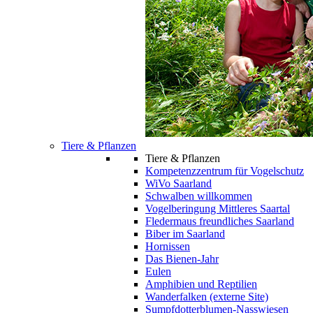
Tiere & Pflanzen
Tiere & Pflanzen
Kompetenzzentrum für Vogelschutz
WiVo Saarland
Schwalben willkommen
Vogelberingung Mittleres Saartal
Fledermaus freundliches Saarland
Biber im Saarland
Hornissen
Das Bienen-Jahr
Eulen
Amphibien und Reptilien
Wanderfalken (externe Site)
Sumpfdotterblumen-Nasswiesen