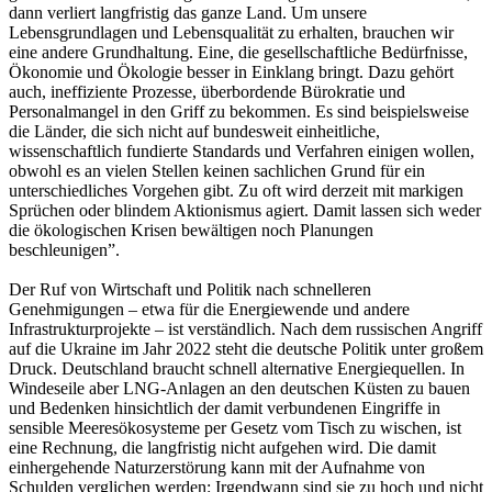
dann verliert langfristig das ganze Land. Um unsere
Lebensgrundlagen und Lebensqualität zu erhalten, brauchen wir
eine andere Grundhaltung. Eine, die gesellschaftliche Bedürfnisse,
Ökonomie und Ökologie besser in Einklang bringt. Dazu gehört
auch, ineffiziente Prozesse, überbordende Bürokratie und
Personalmangel in den Griff zu bekommen. Es sind beispielsweise
die Länder, die sich nicht auf bundesweit einheitliche,
wissenschaftlich fundierte Standards und Verfahren einigen wollen,
obwohl es an vielen Stellen keinen sachlichen Grund für ein
unterschiedliches Vorgehen gibt. Zu oft wird derzeit mit markigen
Sprüchen oder blindem Aktionismus agiert. Damit lassen sich weder
die ökologischen Krisen bewältigen noch Planungen
beschleunigen”.
Der Ruf von Wirtschaft und Politik nach schnelleren
Genehmigungen – etwa für die Energiewende und andere
Infrastrukturprojekte – ist verständlich. Nach dem russischen Angriff
auf die Ukraine im Jahr 2022 steht die deutsche Politik unter großem
Druck. Deutschland braucht schnell alternative Energiequellen. In
Windeseile aber LNG-Anlagen an den deutschen Küsten zu bauen
und Bedenken hinsichtlich der damit verbundenen Eingriffe in
sensible Meeresökosysteme per Gesetz vom Tisch zu wischen, ist
eine Rechnung, die langfristig nicht aufgehen wird. Die damit
einhergehende Naturzerstörung kann mit der Aufnahme von
Schulden verglichen werden: Irgendwann sind sie zu hoch und nicht