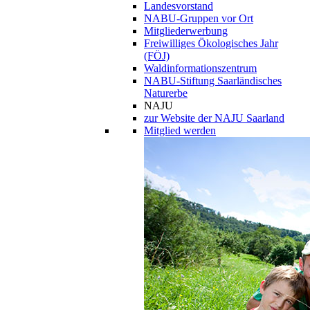
Landesvorstand
NABU-Gruppen vor Ort
Mitgliederwerbung
Freiwilliges Ökologisches Jahr
(FÖJ)
Waldinformationszentrum
NABU-Stiftung Saarländisches
Naturerbe
NAJU
zur Website der NAJU Saarland
Mitglied werden